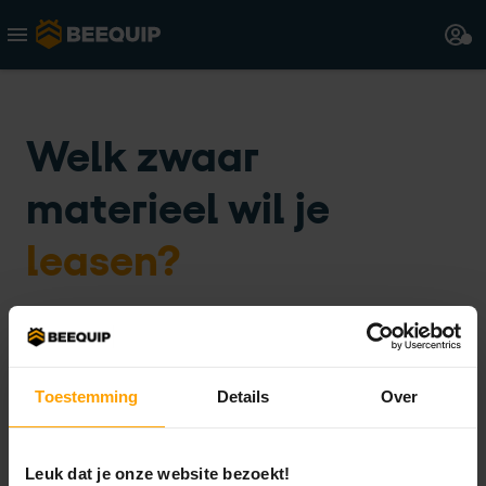
Welk zwaar
materieel wil je
leasen?
Weet je het merk en model?
Toestemming
Details
Over
Ja
Nee
Leuk dat je onze website bezoekt!
Merk