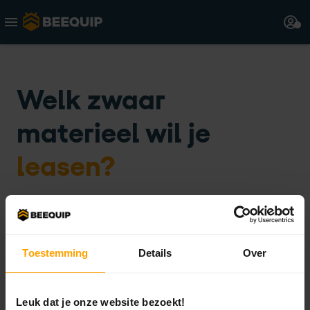
Welk zwaar
materieel wil je
leasen?
Weet je het merk en model?
Toestemming
Details
Over
Ja
Nee
Leuk dat je onze website bezoekt!
Merk